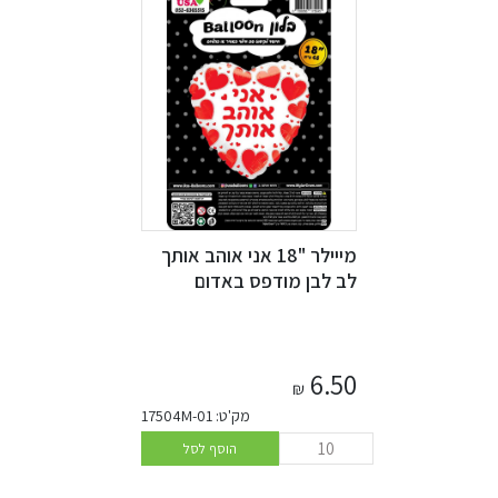
מייילר "18 אני אוהב אותך
לב לבן מודפס באדום
6.50
₪
מק'ט: 17504M-01
הוסף לסל