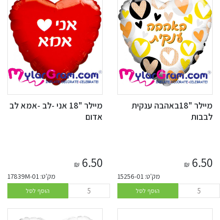
מיילר "18באהבה ענקית
מיילר "18 אני -לב -אמא לב
לבבות
אדום
6.50
6.50
₪
₪
מק'ט: 15256-01
מק'ט: 17839M-01
הוסף לסל
הוסף לסל