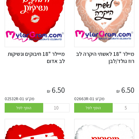
מיילר "18 לאשתי היקרה לב
מייילר "18 חיבוקים ונשיקות
רוז גולד/לבן
לב אדום
6.50
6.50
₪
₪
מק'ט: 02663R-01
מק'ט: 02532R-01
הוסף לסל
הוסף לסל